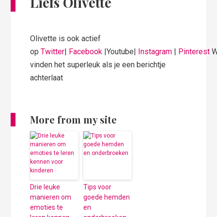
Liefs Olivette
Olivette is ook actief
op
Twitter
|
Facebook
|Youtube|
Instagram
|
Pinterest
W
vinden het superleuk als je een berichtje
achterlaat
More from my site
Drie leuke
Tips voor
manieren om
goede hemden
emoties te
en