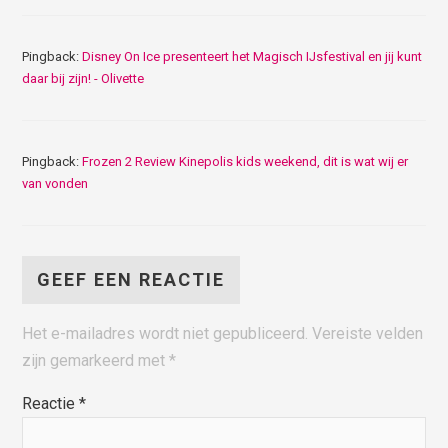
Pingback:
Disney On Ice presenteert het Magisch IJsfestival en jij kunt
daar bij zijn! - Olivette
Pingback:
Frozen 2 Review Kinepolis kids weekend, dit is wat wij er
van vonden
GEEF EEN REACTIE
Het e-mailadres wordt niet gepubliceerd.
Vereiste velden
zijn gemarkeerd met
*
Reactie
*