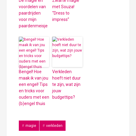
De magie en
Zwarte magie
voordelen van
met Souza!
paardrijden
“Dress to
voor mijn
impress”
paardenmeisje
Bengel! Hoe
Verkleden
maak ik van jou
hoeft niet duur
een engel! Tips
te zijn, wat zijn
en tricks voor
jouw
ouders met een
budgettips?
(b)engel thuis
magie
verkleden