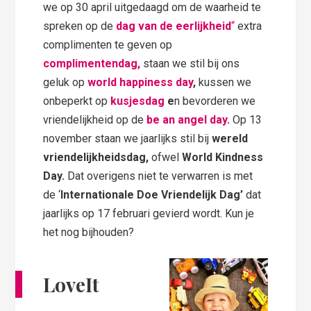
we op 30 april uitgedaagd om de waarheid te
spreken op de
dag van de eerlijkheid
“
extra
complimenten te geven op
complimentendag,
staan we stil bij ons
geluk op
world happiness day
,
kussen we
onbeperkt op
kusjesdag
e
n bevorderen we
vriendelijkheid op de
be an angel day
.
Op 13
november staan we jaarlijks stil bij
wereld
vriendelijkheidsdag,
ofwel
World Kindness
Day.
Dat overigens niet te verwarren is met
de ‘
Internationale Doe Vriendelijk Dag’
dat
jaarlijks op 17 februari gevierd wordt. Kun je
het nog bijhouden?
LoveIt