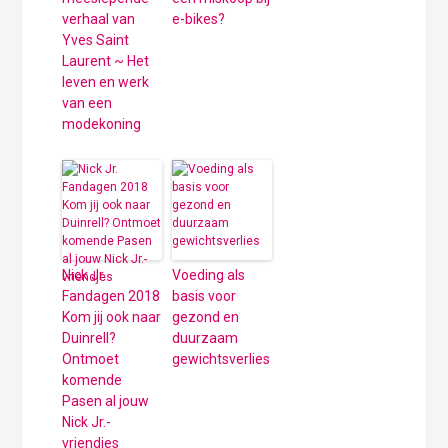
verhaal van
e-bikes?
Yves Saint
Laurent ~ Het
leven en werk
van een
modekoning
Nick Jr.
Voeding als
Fandagen 2018
basis voor
Kom jij ook naar
gezond en
Duinrell?
duurzaam
Ontmoet
gewichtsverlies
komende
Pasen al jouw
Nick Jr.-
vriendjes