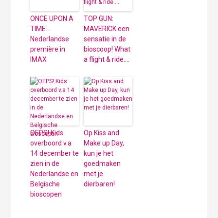
ONCE UPON A
TOP GUN:
TIME…
MAVERICK een
Nederlandse
sensatie in de
première in
bioscoop! What
IMAX
a flight & ride….
OEPS! Kids
Op Kiss and
overboord v.a
Make up Day,
14 december te
kun je het
zien in de
goedmaken
Nederlandse en
met je
Belgische
dierbaren!
bioscopen