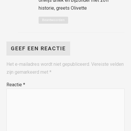
onwijs uniek en bijzonder met zo’n
historie, greets Olivette
Beantwoorden
GEEF EEN REACTIE
Het e-mailadres wordt niet gepubliceerd.
Vereiste velden
zijn gemarkeerd met
*
Reactie
*