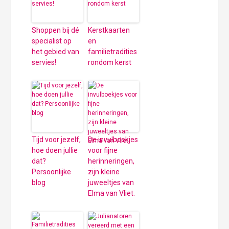
Shoppen bij dé
Kerstkaarten
specialist op
en
het gebied van
familietradities
servies!
rondom kerst
Tijd voor jezelf,
De invulboekjes
hoe doen jullie
voor fijne
dat?
herinneringen,
Persoonlijke
zijn kleine
blog
juweeltjes van
Elma van Vliet.