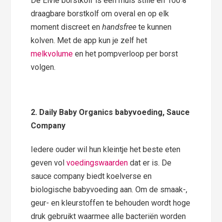
De Elvie borstkolf is een muis stille en 100%
draagbare borstkolf om overal en op elk
moment discreet en
handsfree
te kunnen
kolven. Met de app kun je zelf het
melkvolume
en het pompverloop per borst
volgen.
2. Daily Baby Organics babyvoeding, Sauce
Company
Iedere ouder wil hun kleintje het beste eten
geven vol
voedingswaarden
dat er is. De
sauce company biedt koelverse en
biologische babyvoeding aan. Om de smaak-,
geur- en kleurstoffen te behouden wordt hoge
druk gebruikt waarmee alle bacteriën worden