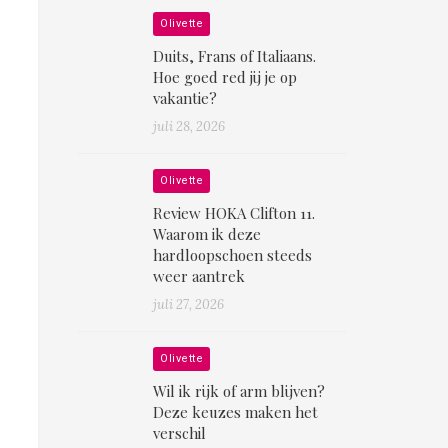
Olivette
Duits, Frans of Italiaans.
Hoe goed red jij je op
vakantie?
juli 28, 2026
Olivette
Review HOKA Clifton 11.
Waarom ik deze
hardloopschoen steeds
weer aantrek
juli 27, 2026
Olivette
Wil ik rijk of arm blijven?
Deze keuzes maken het
verschil