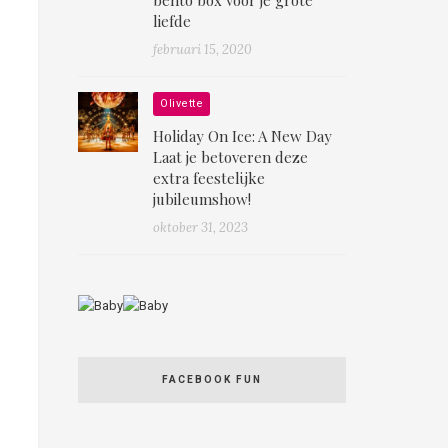
liefde
februari 15, 2020
Olivette
Holiday On Ice: A New Day
Laat je betoveren deze
extra feestelijke
jubileumshow!
oktober 31, 2023
FACEBOOK FUN