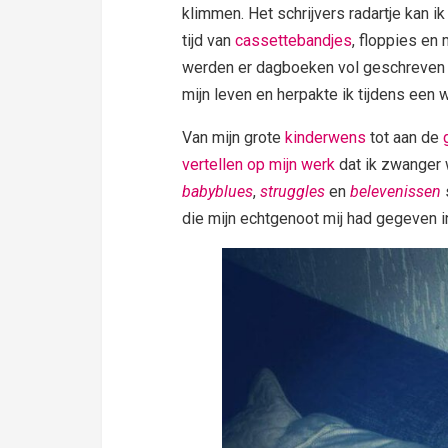
klimmen. Het schrijvers radartje kan ik 
tijd van
cassettebandjes
, floppies en 
werden er dagboeken vol geschreven
mijn leven en herpakte ik tijdens een 
Van mijn grote
kinderwens
tot aan de
vertellen op mijn werk
dat ik zwanger
babyblues
,
struggles
en
belevenissen
die mijn echtgenoot mij had gegeven in