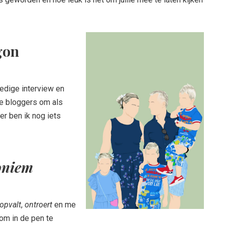
gon
ledige interview en
ne bloggers om als
r ben ik nog iets
oniem
opvalt
,
ontroert
en me
 om in de pen te