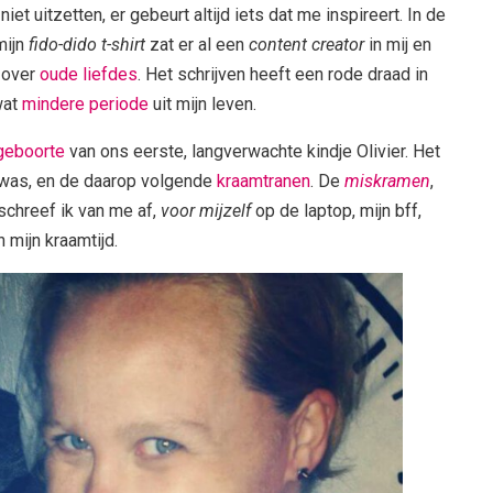
niet uitzetten, er gebeurt altijd iets dat me inspireert. In de
mijn
fido-dido t-shirt
zat er al een
content creator
in mij en
 over
oude liefdes
. Het schrijven heeft een rode draad in
wat
mindere periode
uit mijn leven.
geboorte
van ons eerste, langverwachte kindje Olivier. Het
 was, en de daarop volgende
kraamtranen
. De
miskramen
,
schreef ik van me af,
voor mijzelf
op de laptop, mijn bff,
 mijn kraamtijd.