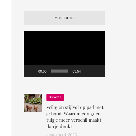
YOUTUBE
Videospeler
00:00
03:54
Olivette
Veilig én stijlvol op pad met
je hond. Waarom een goed
tuigje meer verschil maakt
dan je denkt
augustus 4, 2026