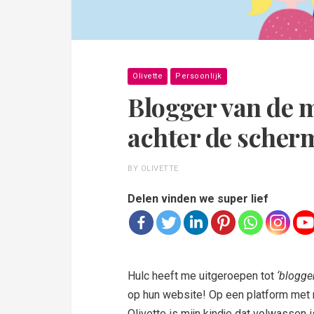
Olivette
Persoonlijk
Blogger van de m
achter de scherm
BY OLIVETTE
Delen vinden we super lief
Hulc heeft me uitgeroepen tot
‘blogge
op hun website! Op een platform met 
Olivette is mijn kindje dat volwassen 