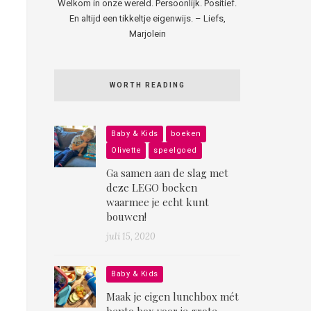
Welkom in onze wereld. Persoonlijk. Positief.
En altijd een tikkeltje eigenwijs. – Liefs,
Marjolein
WORTH READING
Baby & Kids
boeken
Olivette
speelgoed
Ga samen aan de slag met
deze LEGO boeken
waarmee je echt kunt
bouwen!
juli 15, 2020
Baby & Kids
Maak je eigen lunchbox mét
bento box voor je grote