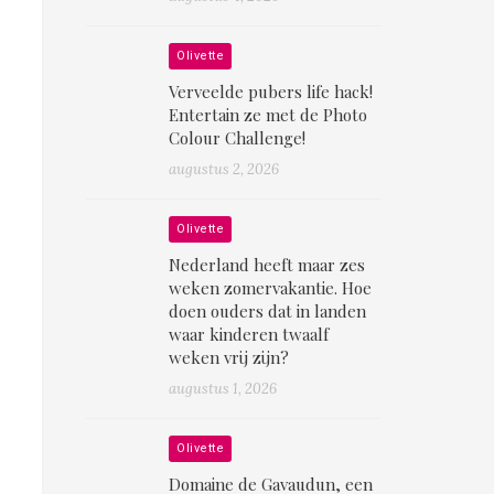
Olivette
Verveelde pubers life hack!
Entertain ze met de Photo
Colour Challenge!
augustus 2, 2026
Olivette
Nederland heeft maar zes
weken zomervakantie. Hoe
doen ouders dat in landen
waar kinderen twaalf
weken vrij zijn?
augustus 1, 2026
Olivette
Domaine de Gavaudun, een