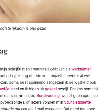
rootste rijkdom is ons gezin
dag
mijn schrijflust en creativiteit kwijt kan als
werknemer
,
oel schrijf ik nog steeds voor mijzelf, terwijl er al wel
ezen. Soms best spannend aangezien ik de wijsheid ook
twijfel
deel en ik blogs uit
gevoel
schrijf. Dat kan soms bij
el eens in mijn inbox.
Borstvoeding
, wel of geen speentje,
 opvoedzondes, of lezers vonden mijn
Sauna etiquette
stuurde mij een dankmail overigens
. Dat deed me goed,