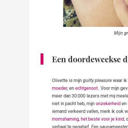
Mijn g
Een doordeweekse 
Olivette is mijn
guilty pleasure
waar ik 
moeder
, en
echtgenoot
.. Voor mijn gev
meer dan 30.000 lezers met mij meel
niet in pacht heb, mijn
onzekerheid
en
iemand verkeerd vallen, merk ik ook w
momshaming
,
het beste voor je kind
,
verhaal te negatief.
Een saunameester 