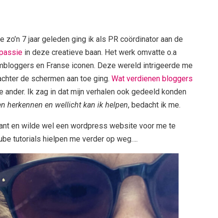
 zo’n 7 jaar geleden ging ik als PR coördinator aan de
passie
in deze creatieve baan. Het werk omvatte o.a
bloggers en Franse iconen. Deze wereld intrigeerde me
achter de schermen aan toe ging.
Wat verdienen bloggers
 ander. Ik zag in dat mijn verhalen ook gedeeld konden
n herkennen en wellicht kan ik helpen
, bedacht ik me.
kant en wilde wel een wordpress website voor me te
tube tutorials hielpen me verder op weg….