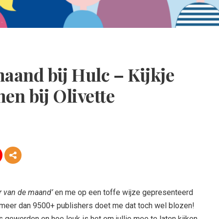
aand bij Hulc – Kijkje
en bij Olivette
r van de maand’
en me op een toffe wijze gepresenteerd
meer dan 9500+ publishers doet me dat toch wel blozen!
is geworden en hoe leuk is het om jullie mee te laten kijken