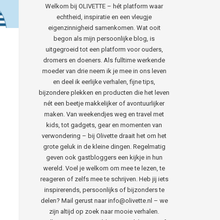
Welkom bij OLIVETTE – hét platform waar
echtheid, inspiratie en een vleugje
eigenzinnigheid samenkomen. Wat ooit
begon als mijn persoonlijke blog, is
uitgegroeid tot een platform voor ouders,
dromers en doeners. Als fulltime werkende
moeder van drie neem ik je mee in ons leven
en deel ik eerlijke verhalen, fijne tips,
bijzondere plekken en producten die het leven
nét een beetje makkelijker of avontuurlijker
maken. Van weekendjes weg en travel met
kids, tot gadgets, gear en momenten van
verwondering – bij Olivette draait het om het
grote geluk in de kleine dingen. Regelmatig
geven ook gastbloggers een kijkje in hun
wereld. Voel je welkom om mee te lezen, te
reageren of zelfs mee te schrijven. Heb jij iets
inspirerends, persoonlijks of bijzonders te
delen? Mail gerust naar info@olivette.nl – we
zijn altijd op zoek naar mooie verhalen.